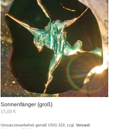
Sonnenfänger (groß)
15,00
€
Umsatzsteuerbefreit gemäß UStG §19, zzgl.
Versand