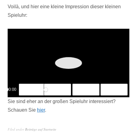
Voilà, und hier eine kleine Impression dieser kleinen
Spieluhr:
Play
00:00
Mute
Settings
PIP
Enter
fullscreen
Sie sind eher an der großen Spieluhr interessiert?
Schauen Sie
hier
.
Filed under
Beiträge auf Startseite