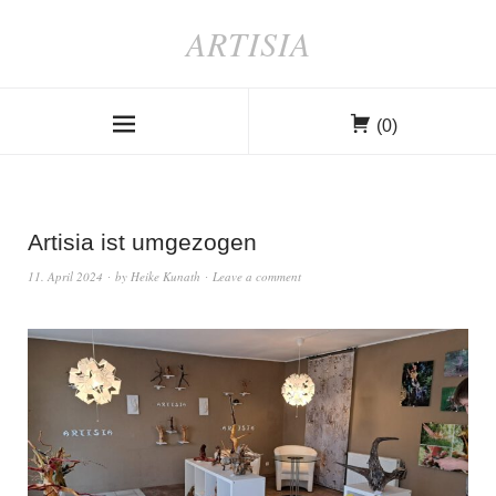
ARTISIA
(0)
Artisia ist umgezogen
11. April 2024
by
Heike Kunath
Leave a comment