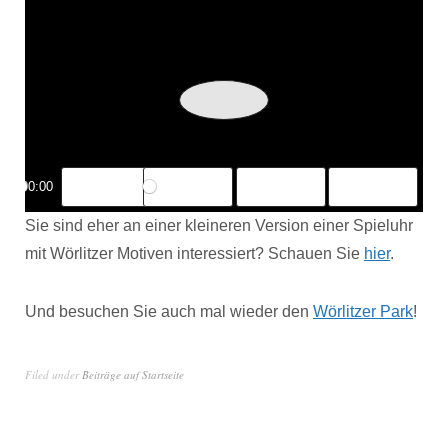
Play
00:00
Mute
Settings
PIP
Enter
fullscreen
Sie sind eher an einer kleineren Version einer Spieluhr
mit Wörlitzer Motiven interessiert? Schauen Sie
hier
.
Und besuchen Sie auch mal wieder den
Wörlitz
e
r Park
!
Filed under
Beiträge auf Startseite