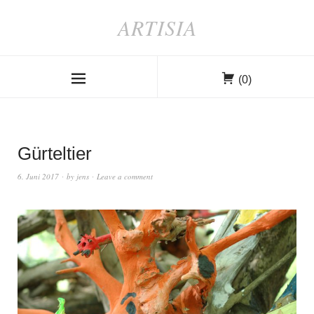
ARTISIA
(0)
Gürteltier
6. Juni 2017
by
jens
Leave a comment