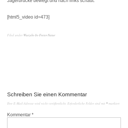
Jägerbrücke bewegt und nach links schaut.
[html5_video id=473]
Filed under
Wurzeln-In-Freier-Natur
Schreiben Sie einen Kommentar
Ihre E-Mail-Adresse wird nicht veröffentlicht.
Erforderliche Felder sind mit
*
markiert
Kommentar
*